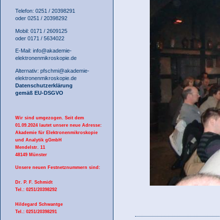
Telefon: 0251 / 20398291
oder 0251 / 20398292
Mobil: 0171 / 2609125
oder 0171 / 5634022
E-Mail:
info@akademie-
elektronenmikroskopie.de
Alternativ:
pfschmi@akademie-
elektronenmikroskopie.de
Datenschutzerklärung
gemäß EU-DSGVO
Wir sind umgezogen. Seit dem
01.09.2024 lautet unsere neue Adresse:
Akademie für Elektronenmikroskopie
und Analytik gGmbH
Mendelstr. 11
48149 Münster
Unsere neuen Festnetznummern sind:
Dr. P. F. Schmidt
Tel.: 0251/20398292
Hildegard Schwantge
Tel.: 0251/20398291