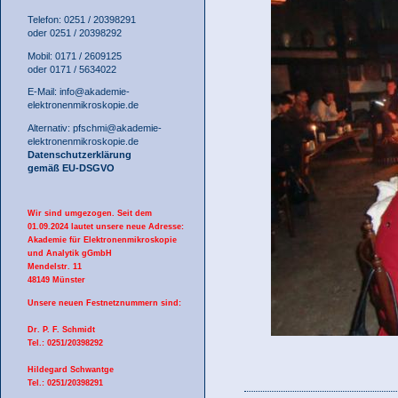
Telefon: 0251 / 20398291
oder 0251 / 20398292
Mobil: 0171 / 2609125
oder 0171 / 5634022
E-Mail:
info@akademie-
elektronenmikroskopie.de
Alternativ:
pfschmi@akademie-
elektronenmikroskopie.de
Datenschutzerklärung
gemäß EU-DSGVO
Wir sind umgezogen. Seit dem
01.09.2024 lautet unsere neue Adresse:
Akademie für Elektronenmikroskopie
und Analytik gGmbH
Mendelstr. 11
48149 Münster
Unsere neuen Festnetznummern sind:
Dr. P. F. Schmidt
Tel.: 0251/20398292
Hildegard Schwantge
Tel.: 0251/20398291