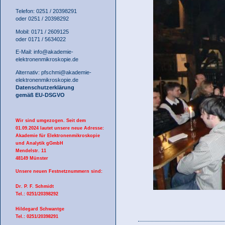
Telefon: 0251 / 20398291
oder 0251 / 20398292
Mobil: 0171 / 2609125
oder 0171 / 5634022
E-Mail:
info@akademie-
elektronenmikroskopie.de
Alternativ:
pfschmi@akademie-
elektronenmikroskopie.de
Datenschutzerklärung
gemäß EU-DSGVO
Wir sind umgezogen. Seit dem
01.09.2024 lautet unsere neue Adresse:
Akademie für Elektronenmikroskopie
und Analytik gGmbH
Mendelstr. 11
48149 Münster
Unsere neuen Festnetznummern sind:
Dr. P. F. Schmidt
Tel.: 0251/20398292
Hildegard Schwantge
Tel.: 0251/20398291