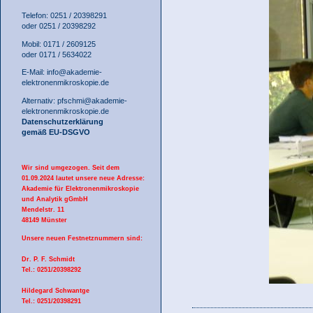
Telefon: 0251 / 20398291
oder 0251 / 20398292
Mobil: 0171 / 2609125
oder 0171 / 5634022
E-Mail:
info@akademie-
elektronenmikroskopie.de
Alternativ:
pfschmi@akademie-
elektronenmikroskopie.de
Datenschutzerklärung
gemäß EU-DSGVO
Wir sind umgezogen. Seit dem
01.09.2024 lautet unsere neue Adresse:
Akademie für Elektronenmikroskopie
und Analytik gGmbH
Mendelstr. 11
48149 Münster
Unsere neuen Festnetznummern sind:
Dr. P. F. Schmidt
Tel.: 0251/20398292
Hildegard Schwantge
Tel.: 0251/20398291