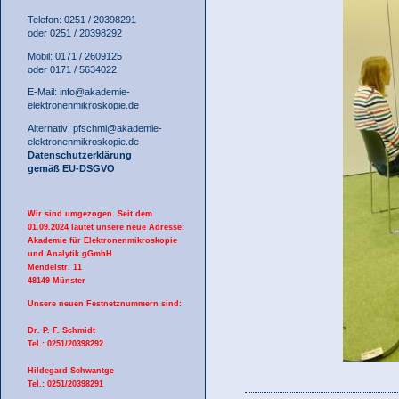
Telefon: 0251 / 20398291
oder 0251 / 20398292
Mobil: 0171 / 2609125
oder 0171 / 5634022
E-Mail:
info@akademie-
elektronenmikroskopie.de
Alternativ:
pfschmi@akademie-
elektronenmikroskopie.de
Datenschutzerklärung
gemäß EU-DSGVO
Wir sind umgezogen. Seit dem
01.09.2024 lautet unsere neue Adresse:
Akademie für Elektronenmikroskopie
und Analytik gGmbH
Mendelstr. 11
48149 Münster
Unsere neuen Festnetznummern sind:
Dr. P. F. Schmidt
Tel.: 0251/20398292
Hildegard Schwantge
Tel.: 0251/20398291