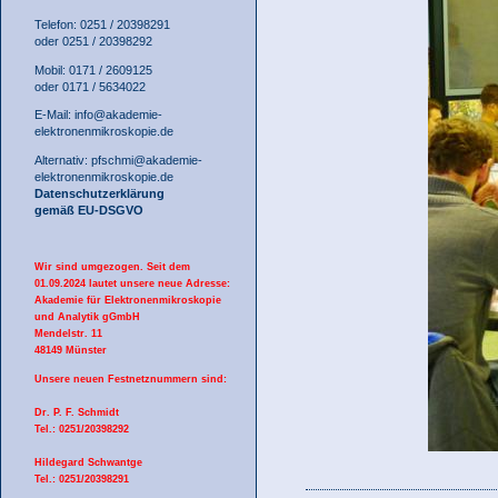
Telefon: 0251 / 20398291
oder 0251 / 20398292
Mobil: 0171 / 2609125
oder 0171 / 5634022
E-Mail:
info@akademie-
elektronenmikroskopie.de
Alternativ:
pfschmi@akademie-
elektronenmikroskopie.de
Datenschutzerklärung
gemäß EU-DSGVO
Wir sind umgezogen. Seit dem
01.09.2024 lautet unsere neue Adresse:
Akademie für Elektronenmikroskopie
und Analytik gGmbH
Mendelstr. 11
48149 Münster
Unsere neuen Festnetznummern sind:
Dr. P. F. Schmidt
Tel.: 0251/20398292
Hildegard Schwantge
Tel.: 0251/20398291