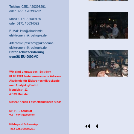
Telefon: 0251 / 20398291
oder 0251 / 20398292
Mobil: 0171 / 2609125
oder 0171 / 5634022
E-Mail:
info@akademie-
elektronenmikroskopie.de
Alternativ:
pfschmi@akademie-
elektronenmikroskopie.de
Datenschutzerklärung
gemäß EU-DSGVO
Wir sind umgezogen. Seit dem
01.09.2024 lautet unsere neue Adresse:
Akademie für Elektronenmikroskopie
und Analytik gGmbH
Mendelstr. 11
48149 Münster
Unsere neuen Festnetznummern sind:
Dr. P. F. Schmidt
Tel.: 0251/20398292
Hildegard Schwantge
Tel.: 0251/20398291