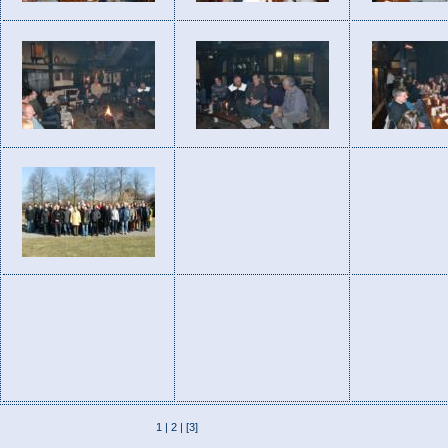
1
|
2
| [3]